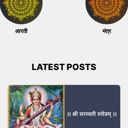
आरती
मंत्र
LATEST
POST
S