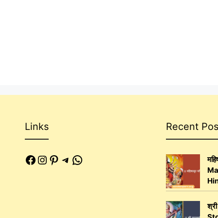
Links
Recent Pos
Facebook
Instagram
Pinterest
Telegram
WhatsApp
महिष
Ma
Hi
श्री
Sto